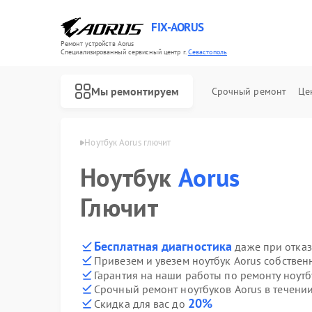
FIX-AORUS
Ремонт устройств Aorus
Специализированный cервисный центр г.
Севастополь
Мы ремонтируем
Срочный ремонт
Це
Aorus в Севастополе
Ноутбук Aorus глючит
Ноутбук
Aorus
Ремонт материнских плат Aorus
Глючит
Бесплатная диагностика
даже при отказ
Привезем и увезем ноутбук Aorus собствен
Гарантия на наши работы по ремонту ноут
Срочный ремонт ноутбуков Aorus в течении
20%
Скидка для вас до