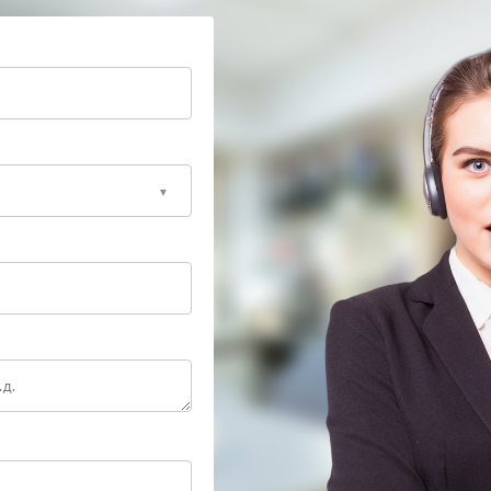
овых процессов;
 охлаждения;
ий.
минимизировать риск повторных сбоев и повысить
профессионалам
ивает квалифицированную поддержку,
 соблюдение технологических стандартов.
модели и формируют индивидуальную схему
стабильно функционирующий ноутбук, рекомендации
 выполненного обслуживания.