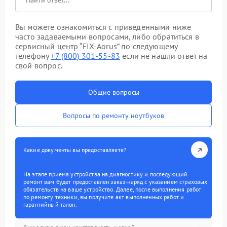
Вы можете ознакомиться с приведенными ниже
часто задаваемыми вопросами, либо обратиться в
сервисный центр “FIX-Aorus” по следующему
телефону
+7 (800) 301-55-83
если не нашли ответ на
свой вопрос.
Общие вопросы
Вопросы по ремонту ноутбуков
Какие документы вы предоставляете?
На этапе приема устройства на диагностику и последующий
ремонт вам будет предоставлен заказ-наряд с указанием страховых
обязательств на ваше устройство. Далее, после выполнения работ
по ремонту техники, вы получите акт выполненных работ и
гарантийный талон.