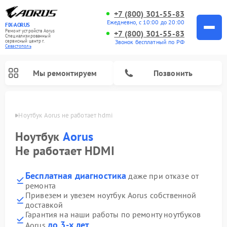
+7 (800) 301-55-83
Ежедневно, с 10:00 до 20:00
FIX-AORUS
Ремонт устройств Aorus
+7 (800) 301-55-83
Специализированный
Звонок бесплатный по РФ
cервисный центр г.
Севастополь
Мы ремонтируем
Позвонить
ополе
Ноутбук Aorus не работает hdmi
Ноутбук
Aorus
Не работает HDMI
Бесплатная диагностика
даже при отказе от
ремонта
Привезем и увезем ноутбук Aorus собственной
доставкой
Гарантия на наши работы по ремонту ноутбуков
до 3-х лет
Aorus