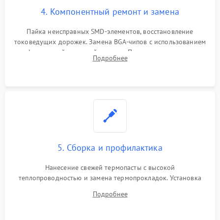
4. Компонентный ремонт и замена
Пайка неисправных SMD-элементов, восстановление
токоведущих дорожек. Замена BGA-чипов с использованием
инфракрасной паяльной станции. Прошивка микросхемы
Подробнее
BIOS или замена поврежденных портов USB
5. Сборка и профилактика
Нанесение свежей термопасты с высокой
теплопроводностью и замена термопрокладок. Установка
системы охлаждения, подключение всех внутренних
Подробнее
шлейфов, модулей памяти и накопителей. Предварительная
сборка корпуса.