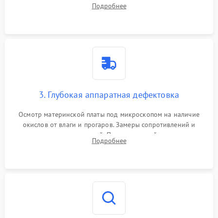
системы охлаждения, очистка кулера от пыли и удаление
Подробнее
высохшей термопасты с кристаллов чипов.
3. Глубокая аппаратная дефектовка
Осмотр материнской платы под микроскопом на наличие
окислов от влаги и прогаров. Замеры сопротивлений и
дежурных напряжений. Проверка цепей питания,
Подробнее
мультиконтроллера, процессора и видеочипа.