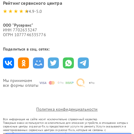
Рейтинг сервисного центра
4.9-5.0
ООО "Русервис"
ИНН 7702633247
ОГРН 1077746335776
Поделиться в соц. сетях:
Мы принимаем
все формы оплаты
Политика конфиденциальности
Вся информация на сайте носит исключительно справочный характер.
Товарные знаки используются исключительно для описания устройств, в отношении которых
сервисные центры svp.aorus-fix.ru предоставляют услуги по ремонту. Услуги оказываются в
неавторизованных сервисных центрах svp.aorus-fix.ru, которые не связаны с
правообладателями товарных знаков или их официальными представителями.