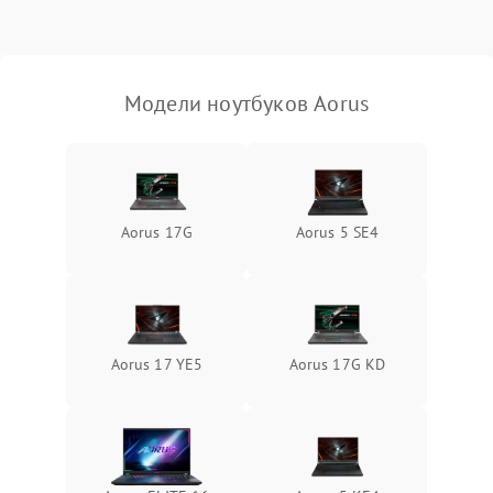
Выход из строя SSD или
HDD: медленная загрузка,
3000 ₽
Подробнее →
ошибки чтения,
пропадание диска
Модели ноутбуков Aorus
Неисправность
оперативной памяти:
2000 ₽
Подробнее →
вылеты приложений,
синие экраны
Aorus 17G
Aorus 5 SE4
Проблемы Wi‑Fi или
2500 ₽
Подробнее →
Bluetooth модулей
Aorus 17 YE5
Aorus 17G KD