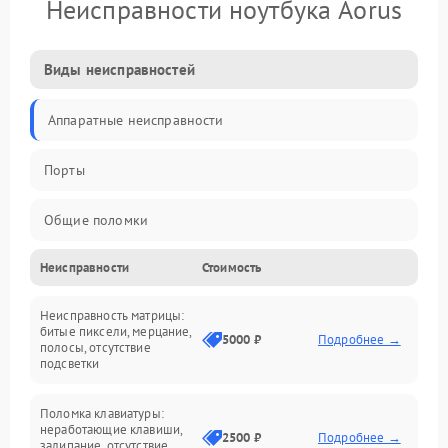
Неисправности ноутбука Aorus
Виды неисправностей
Аппаратные неисправности
Порты
Общие поломки
Неисправности
Стоимость
Устройства
Неисправность матрицы:
Программные ошибки
битые пиксели, мерцание,
5000 ₽
Подробнее →
полосы, отсутствие
подсветки
Электрические и системные сбои
Поломка клавиатуры:
Интерфейсные проблемы
неработающие клавиши,
2500 ₽
Подробнее →
залипание, отсутствие