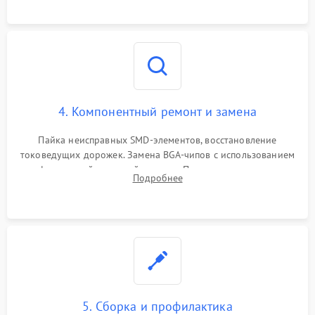
4. Компонентный ремонт и замена
Пайка неисправных SMD-элементов, восстановление
токоведущих дорожек. Замена BGA-чипов с использованием
инфракрасной паяльной станции. Прошивка микросхемы
Подробнее
BIOS или замена поврежденных портов USB
5. Сборка и профилактика