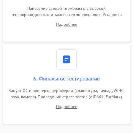
Нанесение свежей термопасты с высокой
теплопроводностью и замена термопрокладок. Установка
системы охлаждения, подключение всех внутренних
Подробнее
шлейфов, модулей памяти и накопителей. Предварительная
сборка корпуса.
6. Финальное тестирование
Запуск ОС и проверка периферии (клавиатура, тачпад, Wi-Fi,
звук, камера). Проведение стресс-тестов (AIDA64, FurMark)
для контроля температурного режима и стабильности
Подробнее
системы под пиковой нагрузкой.