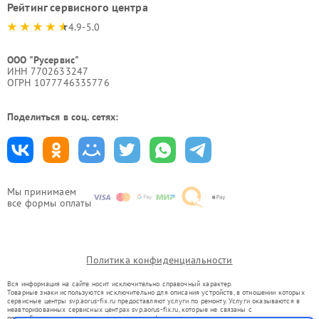
Рейтинг сервисного центра
4.9-5.0
ООО "Русервис"
ИНН 7702633247
ОГРН 1077746335776
Поделиться в соц. сетях:
Мы принимаем
все формы оплаты
Политика конфиденциальности
Вся информация на сайте носит исключительно справочный характер.
Товарные знаки используются исключительно для описания устройств, в отношении которых
сервисные центры svp.aorus-fix.ru предоставляют услуги по ремонту. Услуги оказываются в
неавторизованных сервисных центрах svp.aorus-fix.ru, которые не связаны с
правообладателями товарных знаков или их официальными представителями.