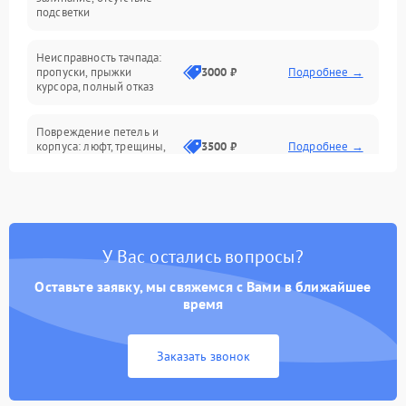
подсветки
Батарея
Неисправность тачпада:
Сеть и интернет
пропуски, прыжки
3000 ₽
Подробнее →
курсора, полный отказ
Система охлаждения
Повреждение петель и
корпуса: люфт, трещины,
3500 ₽
Подробнее →
деформация
Проблемы аккумулятора:
быстрая разрядка,
2500 ₽
Подробнее →
невозможность зарядки,
вздутие
У Вас остались вопросы?
Оставьте заявку, мы свяжемся с Вами в ближайшее
Неисправность зарядного
время
устройства или разъёма
2000 ₽
Подробнее →
питания
Заказать звонок
Перегрев из‑за пыли,
износа термопасты или
2500 ₽
Подробнее →
неисправности кулера