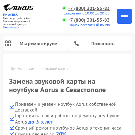
+7 (800) 301-55-83
Ежедневно, с 10:00 до 20:00
FIX-AORUS
Ремонт устройств Aorus
+7 (800) 301-55-83
Специализированный
Звонок бесплатный по РФ
cервисный центр г.
Севастополь
Мы ремонтируем
Позвонить
е
Ноутбук Aorus замена звуковой карты
Замена звуковой карты на
ноутбуке Aorus в Севастополе
Привезем и увезем ноутбук Aorus собственной
доставкой
Гарантия на наши работы по ремонту ноутбуков
до 3-х лет
Aorus
Срочный ремонт ноутбуков Aorus в течении часа
20%
Скидка для вас до