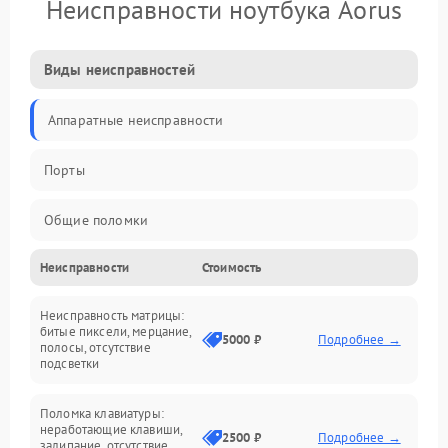
Неисправности ноутбука Aorus
Виды неисправностей
Аппаратные неисправности
Порты
Общие поломки
Неисправности
Стоимость
Устройства
Неисправность матрицы:
Программные ошибки
битые пиксели, мерцание,
5000 ₽
Подробнее →
полосы, отсутствие
подсветки
Электрические и системные сбои
Поломка клавиатуры:
Интерфейсные проблемы
неработающие клавиши,
2500 ₽
Подробнее →
залипание, отсутствие