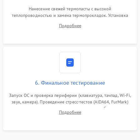
Нанесение свежей термопасты с высокой
теплопроводностью и замена термопрокладок. Установка
системы охлаждения, подключение всех внутренних
Подробнее
шлейфов, модулей памяти и накопителей. Предварительная
сборка корпуса.
6. Финальное тестирование
Запуск ОС и проверка периферии (клавиатура, тачпад, Wi-Fi,
звук, камера). Проведение стресс-тестов (AIDA64, FurMark)
для контроля температурного режима и стабильности
Подробнее
системы под пиковой нагрузкой.