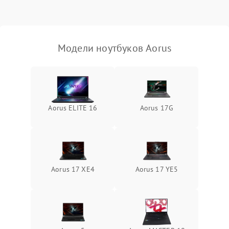
Выход из строя SSD или
HDD: медленная загрузка,
3000 ₽
Подробнее →
ошибки чтения,
пропадание диска
Модели ноутбуков Aorus
Неисправность
оперативной памяти:
2000 ₽
Подробнее →
вылеты приложений,
синие экраны
Aorus ELITE 16
Aorus 17G
Проблемы Wi‑Fi или
2500 ₽
Подробнее →
Bluetooth модулей
Aorus 17 XE4
Aorus 17 YE5