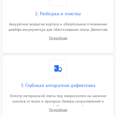
2. Разборка и очистка
Аккуратное вскрытие корпуса и обязательное отключение
шлейфа аккумулятора для обесточивания платы. Демонтаж
системы охлаждения, очистка кулера от пыли и удаление
Подробнее
высохшей термопасты с кристаллов чипов.
3. Глубокая аппаратная дефектовка
Осмотр материнской платы под микроскопом на наличие
окислов от влаги и прогаров. Замеры сопротивлений и
дежурных напряжений. Проверка цепей питания,
Подробнее
мультиконтроллера, процессора и видеочипа.