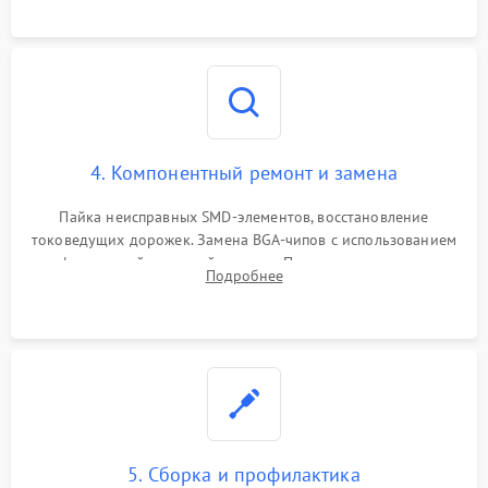
4. Компонентный ремонт и замена
Пайка неисправных SMD-элементов, восстановление
токоведущих дорожек. Замена BGA-чипов с использованием
инфракрасной паяльной станции. Прошивка микросхемы
Подробнее
BIOS или замена поврежденных портов USB
5. Сборка и профилактика